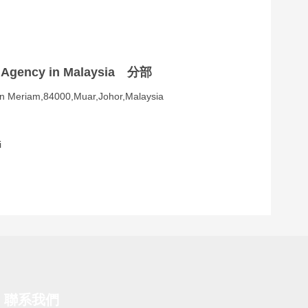
gency in Malaysia 分部
n Meriam,84000,Muar,Johor,Malaysia
i
聯系我們