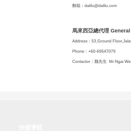
郵箱：
dalilu@dalilu.com
馬來西亞總代理 General A
Address：53,Ground Floor,Jala
Phone：
+60-69547079
Contactor：魏先生 Mr.Ngai We
快捷導航